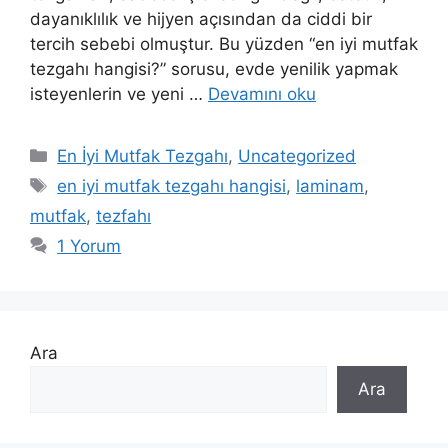
dayanıklılık ve hijyen açısından da ciddi bir
tercih sebebi olmuştur. Bu yüzden “en iyi mutfak
tezgahı hangisi?” sorusu, evde yenilik yapmak
isteyenlerin ve yeni …
Devamını oku
Kategoriler
En İyi Mutfak Tezgahı
,
Uncategorized
Etiketler
en iyi mutfak tezgahı hangisi
,
laminam
,
mutfak
,
tezfahı
1 Yorum
Ara
Ara