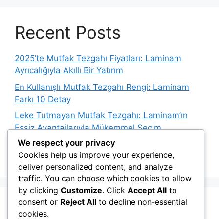
Recent Posts
2025’te Mutfak Tezgahı Fiyatları: Laminam
Ayrıcalığıyla Akıllı Bir Yatırım
En Kullanışlı Mutfak Tezgahı Rengi: Laminam
Farkı 10 Detay
Leke Tutmayan Mutfak Tezgahı: Laminam’ın
Eşsiz Avantajlarıyla Mükemmel Seçim
We respect your privacy
En İyi Mutfak Tezgahı Hangisi? Laminam ile
Cookies help us improve your experience,
Yepyeni Bir Deneyim 10
deliver personalized content, and analyze
traffic. You can choose which cookies to allow
by clicking
Customize
. Click
Accept All
to
consent or
Reject All
to decline non-essential
Recent Comments
cookies.